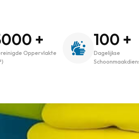
5000
+
100
+
reinigde Oppervlakte
Dagelijkse
²)
Schoonmaakdien