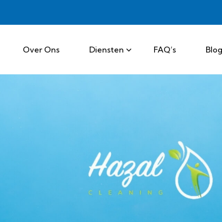
Over Ons
Diensten
FAQ’s
Blo