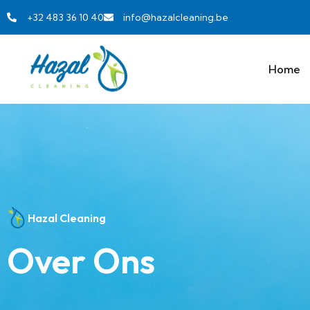
+32 483 36 10 40
info@hazalcleaning.be
Home
Hazal Cleaning
Over Ons