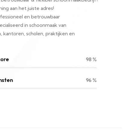
ning aan het juiste adres!
ofessioneel en betrouwbaar
cialiseerd in schoonmaak van
antoren, scholen, praktijken en
.
core
98
%
nsten
96
%