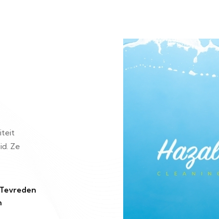
iteit
id. Ze
 Tevreden
n