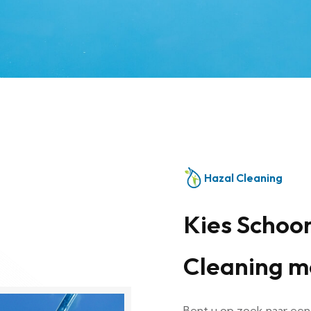
Hazal Cleaning
Kies Schoo
Cleaning me
Bent u op zoek naar een